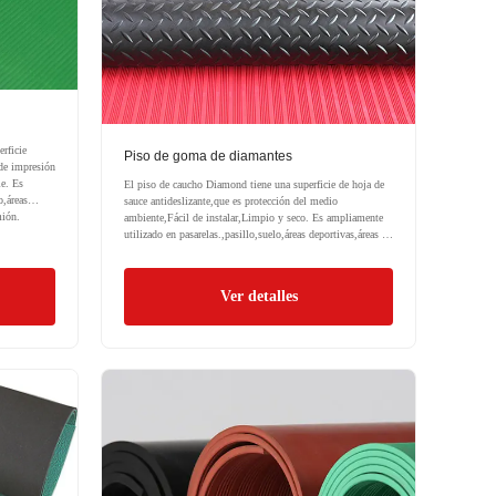
rficie
Piso de goma de diamantes
 de impresión
le. Es
El piso de caucho Diamond tiene una superficie de hoja de
o,áreas
sauce antideslizante,que es protección del medio
mión.
ambiente,Fácil de instalar,Limpio y seco. Es ampliamente
utilizado en pasarelas.,pasillo,suelo,áreas deportivas,áreas de
carga,por estera,estera de camión.
Ver detalles