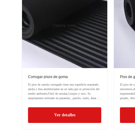
Corrugar pisos de goma
Piso de 
El piso de caucho corrugado tiene una superficie acanalada
El piso de c
ancha y fina antideslizante en un lado,que es protección del
resistencia a
medio ambiente,Fácil de instalar,Limpio y seco. Es
impermeabili
ampliamente utilizado en pasarelas., pasillo, suelo, áreas de
pesado, Abso
carga, por estera, estera de camión.
ampliamente 
deportivas,á
de trabajo d
Ver detalles