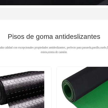
Pisos de goma antideslizantes
alta calidad con excepcionales propiedades antideslizantes, perfecto para pasarela,pasillo,sue
estera,estera de camión.