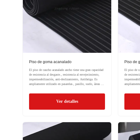
Piso de goma acanalado
Piso de 
El piso de caucho acanalado ancho tiene una gran capacidad
El piso de c
de resistencia al desgaste., resistencia al envejecimiento,
de resistenci
impermeabilización, anti-deslizamiento, Antifatiga. Es
impermeabili
ampliamente utilizado en pasarelas., pasillo, suelo, áreas de
ampliamente 
carga, por estera, estera de camión.
carga, por e
Ver detalles