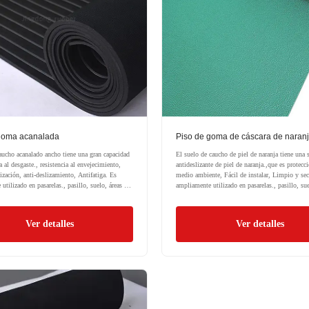
goma acanalada
Piso de goma de cáscara de naran
aucho acanalado ancho tiene una gran capacidad
El suelo de caucho de piel de naranja tiene una s
a al desgaste., resistencia al envejecimiento,
antideslizante de piel de naranja.,que es protecc
zación, anti-deslizamiento, Antifatiga. Es
medio ambiente, Fácil de instalar, Limpio y se
utilizado en pasarelas., pasillo, suelo, áreas de
ampliamente utilizado en pasarelas., pasillo, sue
stera, estera de camión.
carga, por estera, estera de camión.
Ver detalles
Ver detalles