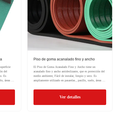
ja
Piso de goma acanalado fino y ancho
uperficie
El Piso de Goma Acanalado Fino y Ancho tiene un
ión del
acanalado fino y ancho antideslizante, que es protección del
co. Es
medio ambiente, Fácil de instalar, limpio y seco. Es
lo, áreas de
ampliamente utilizado en pasarelas., pasillo, suelo, áreas de
carga, por estera, estera de camión.
Ver detalles