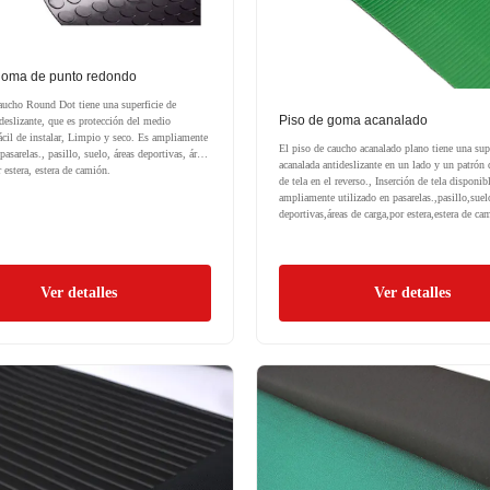
goma de punto redondo
aucho Round Dot tiene una superficie de
Piso de goma acanalado
eslizante, que es protección del medio
cil de instalar, Limpio y seco. Es ampliamente
El piso de caucho acanalado plano tiene una supe
pasarelas., pasillo, suelo, áreas deportivas, áreas
acanalada antideslizante en un lado y un patrón
r estera, estera de camión.
de tela en el reverso., Inserción de tela disponib
ampliamente utilizado en pasarelas.,pasillo,suel
deportivas,áreas de carga,por estera,estera de ca
Ver detalles
Ver detalles