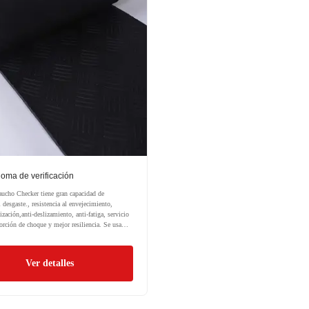
goma de verificación
aucho Checker tiene gran capacidad de
l desgaste., resistencia al envejecimiento,
zación,anti-deslizamiento, anti-fatiga, servicio
rción de choque y mejor resiliencia. Se usa
en la pasarela,pasillo,suelo,áreas
reas de carga,por estera,estera de camión,Lugares
e servicio pesado,y otra aplicación general.
Ver detalles